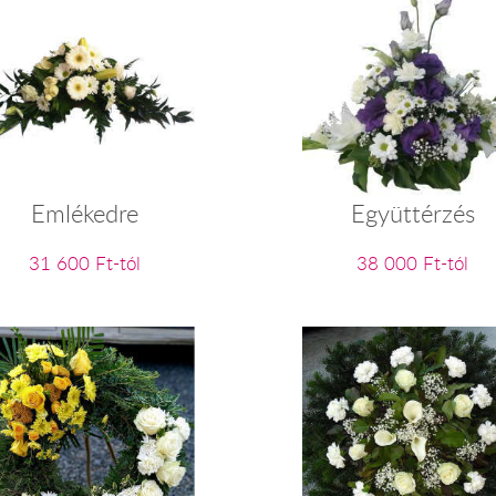
Emlékedre
Együttérzés
31 600 Ft-tól
38 000 Ft-tól