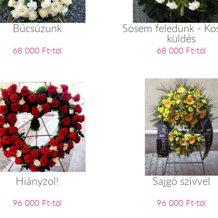
Búcsúzunk
Sosem feledünk - Ko
küldés
68 000 Ft-tól
68 000 Ft-tól
Hiányzol!
Sajgó szívvel
96 000 Ft-tól
96 000 Ft-tól