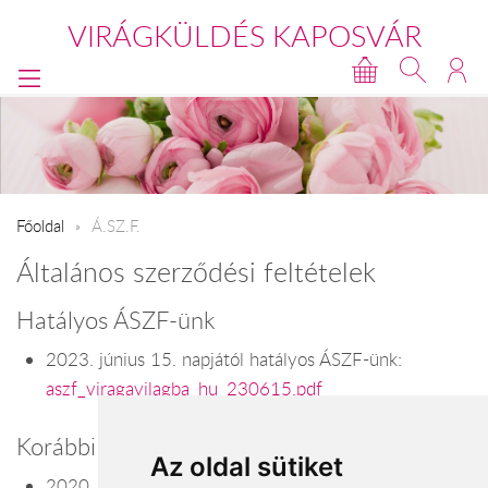
VIRÁGKÜLDÉS KAPOSVÁR
Főoldal
Á.SZ.F.
Általános szerződési feltételek
Hatályos ÁSZF-ünk
2023. június 15. napjától hatályos ÁSZF-ünk:
aszf_viragavilagba_hu_230615.pdf
Korábbi ÁSZF-jeink
Az oldal sütiket
2020. október 10. napjától hatályos ÁSZF-ünk: