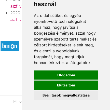
használ
aszf_viragavilagba_hu_200925.pdf
2020. október 9. napjáig hatályos ÁSZF-ünk:
Az oldal sütiket és egyéb
aszf_viragavilagba_hu_regi.pdf
nyomkövető technológiákat
alkalmaz, hogy javítsa a
böngészési élményét, azzal hogy
Elfogadott fizetési módok
személyre szabott tartalmakat és
célzott hirdetéseket jelenít meg,
és elemzi a weboldalunk
forgalmát, hogy megtudjuk
honnan érkeztek a látogatóink.
Á.SZ.F.
Elfogadom
Impresszum
Elutasítom
Adatkezelési tájékoztató
Beállítások megváltoztatása
Minden jog fenntartva © 2026 |
+36 20 488-8362
|
www.viragkuldeskaposvar.hu