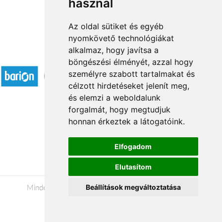
használ
Az oldal sütiket és egyéb
nyomkövető technológiákat
alkalmaz, hogy javítsa a
Elfogadott fizetési módok
böngészési élményét, azzal hogy
személyre szabott tartalmakat és
célzott hirdetéseket jelenít meg,
és elemzi a weboldalunk
forgalmát, hogy megtudjuk
honnan érkeztek a látogatóink.
Á.SZ.F.
Impresszum
Elfogadom
Adatkezelési tájékoztató
Elutasítom
Minden jog fenntartva © 2026 |
+36 20 488-8362
|
Beállítások megváltoztatása
www.viragkuldeskaposvar.hu