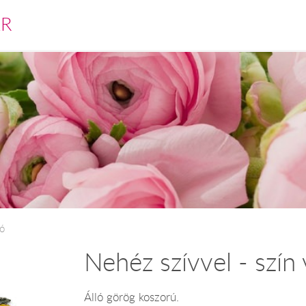
ÁR
tó
Nehéz szívvel - szín
Álló görög koszorú.