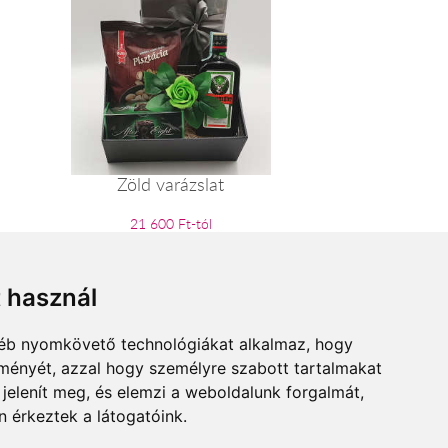
Zöld varázslat
21 600 Ft-tól
t használ
gyéb nyomkövető technológiákat alkalmaz, hogy
lményét, azzal hogy személyre szabott tartalmakat
 jelenít meg, és elemzi a weboldalunk forgalmát,
 érkeztek a látogatóink.