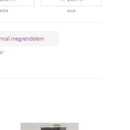
extra
luxus
nnal megrendelem
k!