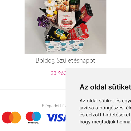
Boldog Születésnapot
23 960 Ft-tól
Az oldal sütike
Az oldal sütiket és e
Elfogadott fizetési módok
javítsa a böngészési é
és célzott hirdetéseket
hogy megtudjuk honnan