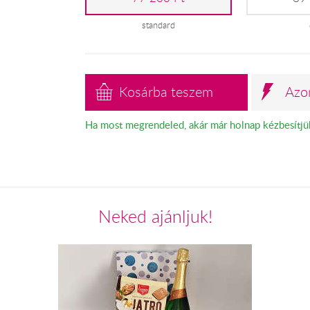
standard
Kosárba teszem
Azo
Ha most megrendeled, akár már holnap kézbesítjü
Neked ajánljuk!