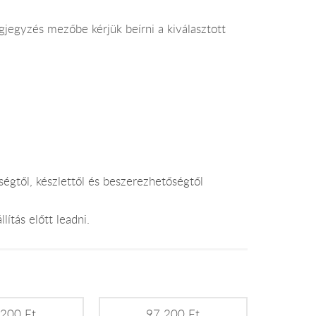
jegyzés mezőbe kérjük beírni a kiválasztott
égtől, készlettől és beszerezhetőségtől
lítás előtt leadni.
 200 Ft
97 200 Ft