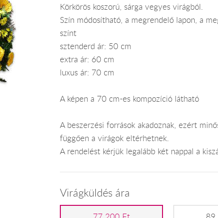
Körkörös koszorú, sárga vegyes virágból.
Szín módosítható, a megrendelő lapon, a meg
színt
sztenderd ár: 50 cm
extra ár: 60 cm
luxus ár: 70 cm
A képen a 70 cm-es kompozíció látható
A beszerzési források akadoznak, ezért minős
függően a virágok eltérhetnek.
A rendelést kérjük legalább két nappal a kiszál
Virágküldés ára
77 200 Ft
89