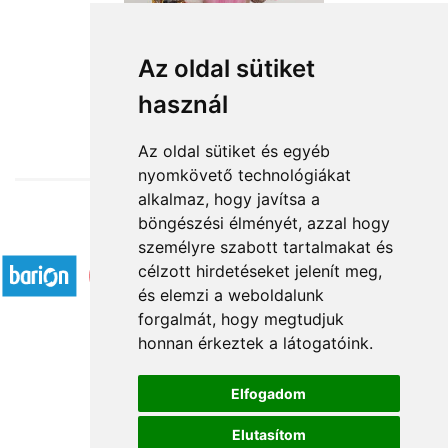
Karácsonyi manócska
Az oldal sütiket
használ
15 040 Ft-tól
Az oldal sütiket és egyéb
nyomkövető technológiákat
alkalmaz, hogy javítsa a
böngészési élményét, azzal hogy
Elfogadott fizetési módok
személyre szabott tartalmakat és
célzott hirdetéseket jelenít meg,
és elemzi a weboldalunk
forgalmát, hogy megtudjuk
honnan érkeztek a látogatóink.
Á.SZ.F.
Elfogadom
Impresszum
Elutasítom
Adatkezelési tájékoztató