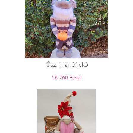
Őszi manófickó
18 760 Ft-tól