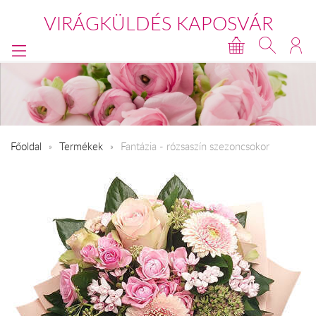
VIRÁGKÜLDÉS KAPOSVÁR
Főoldal
Termékek
Fantázia - rózsaszín szezoncsokor