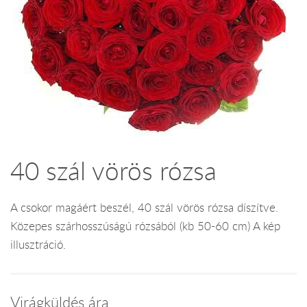
40 szál vörös rózsa
A csokor magáért beszél, 40 szál vörös rózsa díszítve.
Közepes szárhosszúságú rózsából (kb 50-60 cm) A kép
illusztráció.
Virágküldés ára