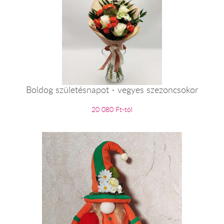
Boldog születésnapot - vegyes szezoncsokor
20 080 Ft-tól