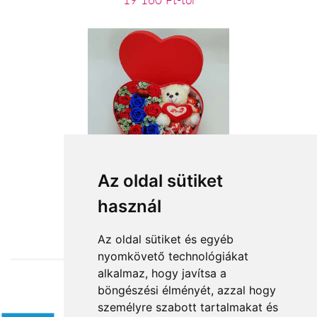
19 160 Ft-tól
Szívemből szeretettel
Az oldal sütiket
használ
15 840 Ft-tól
Az oldal sütiket és egyéb
nyomkövető technológiákat
alkalmaz, hogy javítsa a
böngészési élményét, azzal hogy
Elfogadott fizetési módok
személyre szabott tartalmakat és