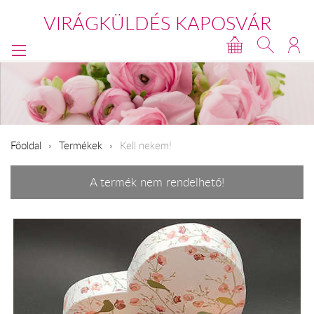
VIRÁGKÜLDÉS KAPOSVÁR
Főoldal
Termékek
Kell nekem!
A termék nem rendelhető!