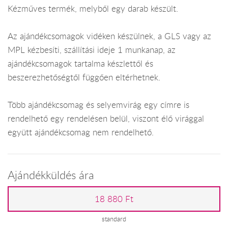
Kézműves termék, melyből egy darab készült.
Az ajándékcsomagok vidéken készülnek, a GLS vagy az
MPL kézbesíti, szállítási ideje 1 munkanap, az
ajándékcsomagok tartalma készlettől és
beszerezhetőségtől függően eltérhetnek.
Több ajándékcsomag és selyemvirág egy címre is
rendelhető egy rendelésen belül, viszont élő virággal
együtt ajándékcsomag nem rendelhető.
Ajándékküldés ára
18 880 Ft
standard