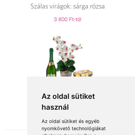
Szálas virágok: sárga rózsa
3 800 Ft-tól
Jókívánság
Az oldal sütiket
használ
27 800 Ft-tól
Az oldal sütiket és egyéb
nyomkövető technológiákat