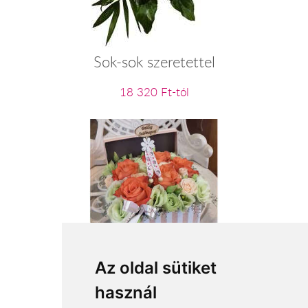
Sok-sok szeretettel
18 320 Ft-tól
Narancsliget
Az oldal sütiket
használ
27 400 Ft-tól