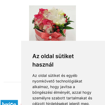
Barcs csodája
Az oldal sütiket
használ
19 080 Ft-tól
Az oldal sütiket és egyéb
nyomkövető technológiákat
alkalmaz, hogy javítsa a
böngészési élményét, azzal hogy
Elfogadott fizetési módok
személyre szabott tartalmakat és
célzott hirdetéseket jelenít meg,