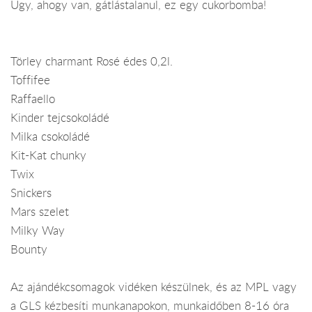
Úgy, ahogy van, gátlástalanul, ez egy cukorbomba!
Törley charmant Rosé édes 0,2l.
Toffifee
Raffaello
Kinder tejcsokoládé
Milka csokoládé
Kit-Kat chunky
Twix
Snickers
Mars szelet
Milky Way
Bounty
Az ajándékcsomagok vidéken készülnek, és az MPL vagy
a GLS kézbesíti munkanapokon, munkaidőben 8-16 óra