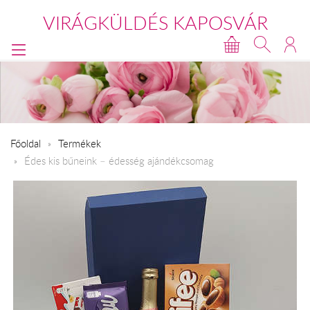
VIRÁGKÜLDÉS KAPOSVÁR
Főoldal
Termékek
Édes kis bűneink – édesség ajándékcsomag