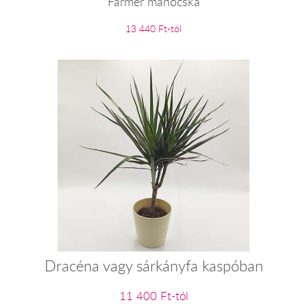
Farmer manócska
13 440 Ft-tól
Dracéna vagy sárkányfa kaspóban
11 400 Ft-tól