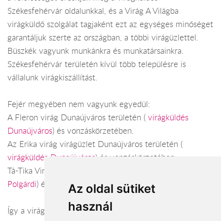
Székesfehérvár oldalunkkal, és a Virág A Világba
virágküldő szolgálat tagjaként ezt az egységes minőséget
garantáljuk szerte az országban, a többi virágüzlettel.
Büszkék vagyunk munkánkra és munkatársainkra.
Székesfehérvár területén kívül több településre is
vállalunk virágkiszállítást.
Fejér megyében nem vagyunk egyedül:
A Fleron virág Dunaújváros területén (
virágküldés
Dunaújváros
) és vonzáskörzetében.
Az Erika virág virágüzlet Dunaújváros területén (
virágküldés Dunaújváros
) és vonzáskörzetében.
Tá-Tika Virágbolt Polgárdi területén (
virágküldés
Polgárdi
) és vonzáskörzetében.
Az oldal sütiket
használ
Így a virágküldés Fejér megye városaiban és azok