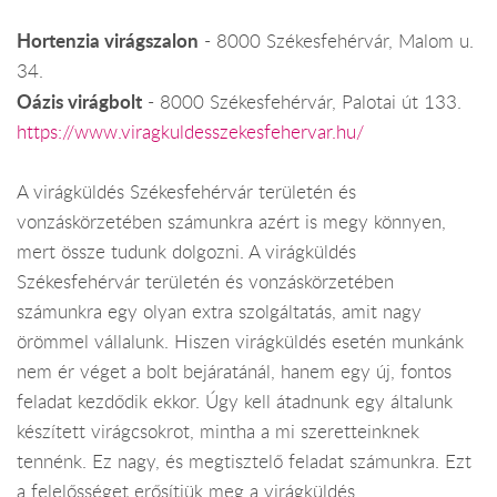
Hortenzia virágszalon
- 8000 Székesfehérvár, Malom u.
34.
Oázis virágbolt
- 8000 Székesfehérvár, Palotai út 133.
https://www.viragkuldesszekesfehervar.hu/
A virágküldés Székesfehérvár területén és
vonzáskörzetében számunkra azért is megy könnyen,
mert össze tudunk dolgozni. A virágküldés
Székesfehérvár területén és vonzáskörzetében
számunkra egy olyan extra szolgáltatás, amit nagy
örömmel vállalunk. Hiszen virágküldés esetén munkánk
nem ér véget a bolt bejáratánál, hanem egy új, fontos
feladat kezdődik ekkor. Úgy kell átadnunk egy általunk
készített virágcsokrot, mintha a mi szeretteinknek
tennénk. Ez nagy, és megtisztelő feladat számunkra. Ezt
a felelősséget erősítjük meg a virágküldés