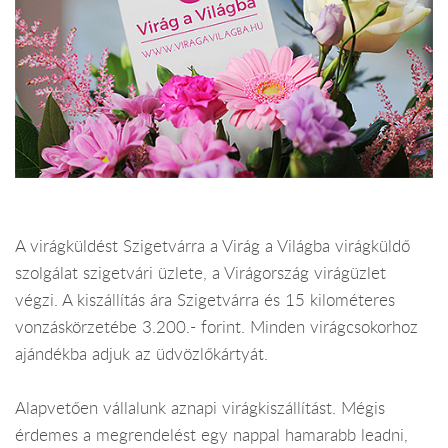
A virágküldést Szigetvárra a Virág a Világba virágküldő
szolgálat szigetvári üzlete, a Virágország virágüzlet
végzi. A kiszállítás ára Szigetvárra és 15 kilométeres
vonzáskörzetébe 3.200.- forint. Minden virágcsokorhoz
ajándékba adjuk az üdvözlőkártyát.
Alapvetően vállalunk aznapi virágkiszállítást. Mégis
érdemes a megrendelést egy nappal hamarabb leadni,