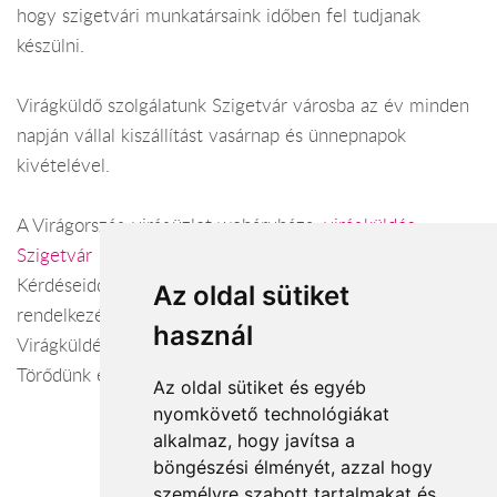
hogy szigetvári munkatársaink időben fel tudjanak
készülni.
Virágküldő szolgálatunk Szigetvár városba az év minden
napján vállal kiszállítást vasárnap és ünnepnapok
kivételével.
A Virágország virágüzlet webáruháza:
virágküldés
Szigetvár
Kérdéseiddel kapcsolatban örömmel állunk
Az oldal sütiket
rendelkezésedre.
használ
Virágküldés Szigetvár
Törődünk egymással
Az oldal sütiket és egyéb
nyomkövető technológiákat
alkalmaz, hogy javítsa a
böngészési élményét, azzal hogy
Elfogadott fizetési módok
személyre szabott tartalmakat és