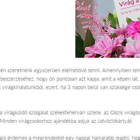
én szeretnénk egyszerűen elérhetővé tenni. Amennyiben teheti
 beszerzéséhez, hogy ön pontosan azt kapja, amit a képen lát
s virágkínálatunkból, ezért, ha 3 napon belül van szüksége csok
 virágküldő szolgálat székesfehérvári üzlete, az Oázis virágbol
 Minden virágcsokorhoz ajándékba adjuk az üdvözlőkártyát.
 Mégis érdemes a megrendelést egy nappal hamarabb leadni, ho