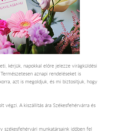
, kérjük, napokkal előre jelezze virágküldési
. Természetesen aznapi rendeléseket is
orra, azt is megoldjuk, és mi biztosítjuk, hogy
t végzi. A kiszállítás ára Székesfehérvárra és
gy székesfehérvári munkatársaink időben fel