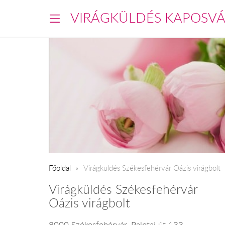
VIRÁGKÜLDÉS KAPOSV
Főoldal
Virágküldés Székesfehérvár Oázis virágbolt
Virágküldés Székesfehérvár
Oázis virágbolt
8000 Székesfehérvár, Palotai út 133