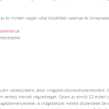
az év minden napján vállal kiszállítást vasárnap és ünnepnapo
kesfehérvár
elkezésedre.
yéni vállalkozóként, akkor virágkötő-dísznövénykertészként. 
tem kertész mérnök végzettséget. Célom az elmúlt 22 évben cs
rágkölteményeinkkel. A virágkötészet mellett díszkerteket ter