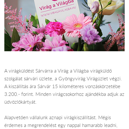
A virágküldést Sárvárra a Virág a Világba virágküldő
szolgálat sárvári üzlete, a Gyöngyvirág Virágüzlet végzi.
A kiszállítás ára Sárvár 15 kilométeres vonzáskörzetébe
3.200.- forint. Minden virágcsokorhoz ajándékba adjuk az
üdvözlőkártyát.
Alapvetően vállalunk aznapi virágkiszállítást. Mégis
érdemes a megrendelést egy nappal hamarabb leadni,