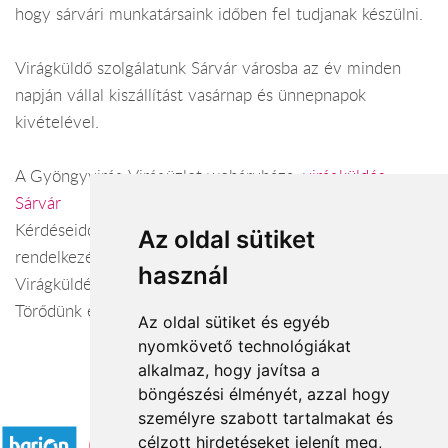
hogy sárvári munkatársaink időben fel tudjanak készülni.
Virágküldő szolgálatunk Sárvár városba az év minden
napján vállal kiszállítást vasárnap és ünnepnapok
kivételével.
A Gyöngyvirág Virágüzlet webáruháza:
virágküldés
Sárvár
Kérdéseiddel kapcsolatban örömmel állunk
Az oldal sütiket
rendelkezésedre.
használ
Virágküldés Sárvár
Törődünk egymással
Az oldal sütiket és egyéb
nyomkövető technológiákat
alkalmaz, hogy javítsa a
böngészési élményét, azzal hogy
Elfogadott fizetési módok
személyre szabott tartalmakat és
célzott hirdetéseket jelenít meg,