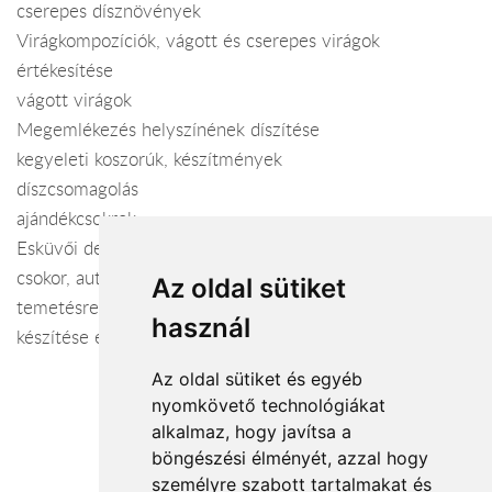
cserepes dísznövények
Virágkompozíciók, vágott és cserepes virágok
értékesítése
vágott virágok
Megemlékezés helyszínének díszítése
kegyeleti koszorúk, készítmények
díszcsomagolás
ajándékcsokrok
Esküvői dekorációk teljes kivitelezése: menyasszonyi
csokor, autódísz, koszorúslány és dobó csokor, kitűző.
Az oldal sütiket
temetésre koszorúk, sírcsokrok, urna- és koporsódíszek
használ
készítése és kiszállítása.
Az oldal sütiket és egyéb
nyomkövető technológiákat
alkalmaz, hogy javítsa a
böngészési élményét, azzal hogy
Elfogadott fizetési módok
személyre szabott tartalmakat és