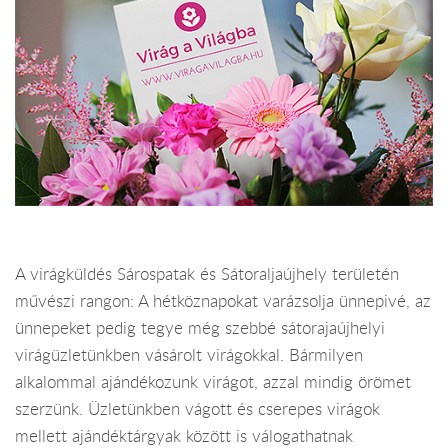
A virágküldés Sárospatak és Sátoraljaújhely területén
művészi rangon: A hétköznapokat varázsolja ünnepivé, az
ünnepeket pedig tegye még szebbé sátorajaújhelyi
virágüzletünkben vásárolt virágokkal. Bármilyen
alkalommal ajándékozunk virágot, azzal mindig örömet
szerzünk. Üzletünkben vágott és cserepes virágok
mellett ajándéktárgyak között is válogathatnak