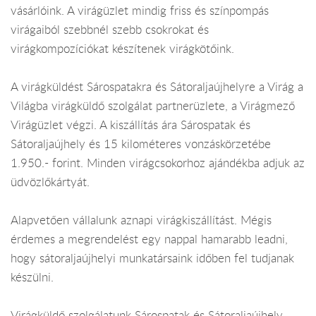
vásárlóink. A virágüzlet mindig friss és színpompás
virágaiból szebbnél szebb csokrokat és
virágkompozíciókat készítenek virágkötőink.
A virágküldést Sárospatakra és Sátoraljaújhelyre a Virág a
Világba virágküldő szolgálat partnerüzlete, a Virágmező
Virágüzlet végzi. A kiszállítás ára Sárospatak és
Sátoraljaújhely és 15 kilométeres vonzáskörzetébe
1.950.- forint. Minden virágcsokorhoz ajándékba adjuk az
üdvözlőkártyát.
Alapvetően vállalunk aznapi virágkiszállítást. Mégis
érdemes a megrendelést egy nappal hamarabb leadni,
hogy sátoraljaújhelyi munkatársaink időben fel tudjanak
készülni.
Virágküldő szolgálatunk Sárospatak és Sátoraljaújhely