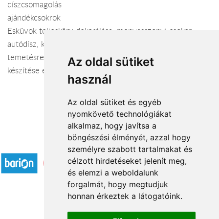
díszcsomagolás
ajándékcsokrok
Esküvok teljesköru dekorálása: menyasszonyi csokor,
autódísz, koszorúslány és dobó csokor, kitűző.
temetésre koszorúk, sírcsokrok, urna- és koporsódíszek
Az oldal sütiket
készítése és kiszállítása.
használ
Az oldal sütiket és egyéb
nyomkövető technológiákat
alkalmaz, hogy javítsa a
böngészési élményét, azzal hogy
Elfogadott fizetési módok
személyre szabott tartalmakat és
célzott hirdetéseket jelenít meg,
és elemzi a weboldalunk
forgalmát, hogy megtudjuk
honnan érkeztek a látogatóink.
Á.SZ.F.