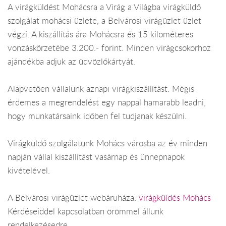
A virágküldést Mohácsra a Virág a Világba virágküldő
szolgálat mohácsi üzlete, a Belvárosi virágüzlet üzlet
végzi. A kiszállítás ára Mohácsra és 15 kilométeres
vonzáskörzetébe 3.200.- forint. Minden virágcsokorhoz
ajándékba adjuk az üdvözlőkártyát.
Alapvetően vállalunk aznapi virágkiszállítást. Mégis
érdemes a megrendelést egy nappal hamarabb leadni,
hogy munkatársaink időben fel tudjanak készülni.
Virágküldő szolgálatunk Mohács városba az év minden
napján vállal kiszállítást vasárnap és ünnepnapok
kivételével.
A Belvárosi virágüzlet webáruháza:
virágküldés Mohács
Kérdéseiddel kapcsolatban örömmel állunk
rendelkezésedre.