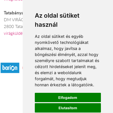
Tatabánya
Az oldal sütiket
DM VIRÁGBOLT
használ
2800 Tatabánya, Baross köz 5.
virágküldés Tatabánya
Az oldal sütiket és egyéb
nyomkövető technológiákat
alkalmaz, hogy javítsa a
böngészési élményét, azzal hogy
Elfogadott fizetési módok
személyre szabott tartalmakat és
célzott hirdetéseket jelenít meg,
és elemzi a weboldalunk
forgalmát, hogy megtudjuk
honnan érkeztek a látogatóink.
Á.SZ.F.
Elfogadom
Impresszum
Elutasítom
Adatkezelési tájékoztató