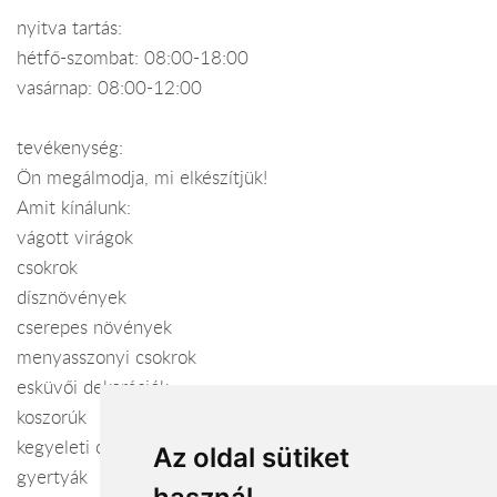
nyitva tartás:
hétfő-szombat: 08:00-18:00
vasárnap: 08:00-12:00
tevékenység:
Ön megálmodja, mi elkészítjük!
Amit kínálunk:
vágott virágok
csokrok
dísznövények
cserepes növények
menyasszonyi csokrok
esküvői dekorációk
koszorúk
kegyeleti csokrok
Az oldal sütiket
gyertyák