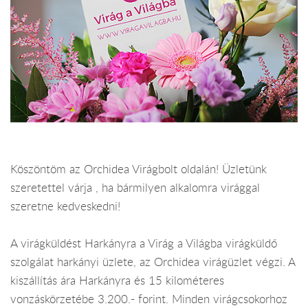
Köszöntöm az Orchidea Virágbolt oldalán! Üzletünk
szeretettel várja , ha bármilyen alkalomra virággal
szeretne kedveskedni!
A virágküldést Harkányra a Virág a Világba virágküldő
szolgálat harkányi üzlete, az Orchidea virágüzlet végzi. A
kiszállítás ára Harkányra és 15 kilométeres
vonzáskörzetébe 3.200.- forint. Minden virágcsokorhoz