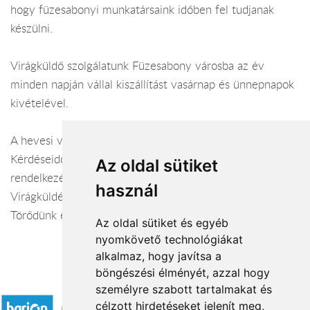
hogy füzesabonyi munkatársaink időben fel tudjanak
készülni.
Virágküldő szolgálatunk Füzesabony városba az év
minden napján vállal kiszállítást vasárnap és ünnepnapok
kivételével.
A hevesi virágüzlet webáruháza:
virágküldés Füzesabony
Kérdéseiddel kapcsolatban örömmel állunk
Az oldal sütiket
rendelkezésedre.
használ
Virágküldés Füzesabony
Törődünk egymással
Az oldal sütiket és egyéb
nyomkövető technológiákat
alkalmaz, hogy javítsa a
böngészési élményét, azzal hogy
Elfogadott fizetési módok
személyre szabott tartalmakat és
célzott hirdetéseket jelenít meg,