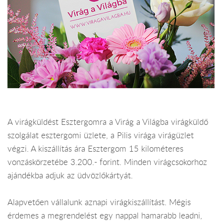
A virágküldést Esztergomra a Virág a Világba virágküldő
szolgálat esztergomi üzlete, a Pilis virága virágüzlet
végzi. A kiszállítás ára Esztergom 15 kilométeres
vonzáskörzetébe 3.200.- forint. Minden virágcsokorhoz
ajándékba adjuk az üdvözlőkártyát.
Alapvetően vállalunk aznapi virágkiszállítást. Mégis
érdemes a megrendelést egy nappal hamarabb leadni,