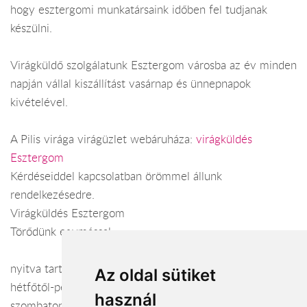
hogy esztergomi munkatársaink időben fel tudjanak
készülni.
Virágküldő szolgálatunk Esztergom városba az év minden
napján vállal kiszállítást vasárnap és ünnepnapok
kivételével.
A Pilis virága virágüzlet webáruháza:
virágküldés
Esztergom
Kérdéseiddel kapcsolatban örömmel állunk
rendelkezésedre.
Virágküldés Esztergom
Törődünk egymással
nyitva tartás:
Az oldal sütiket
hétfőtől-péntekig: 8:00 - 18:00
használ
szombaton: 8:00 - 13:00