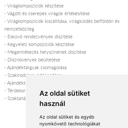
- Virágkompozíciók készítése
- Vágott és cserepes virágok értékesítése
- Virágkompozíciók kiszállítása, virágküldés belföldön és
nemzetközileg
- Esküvő rendezvények díszítése
- Kegyeleti kompozíciók készítése
- Megemlékezés helyszínének díszítése
- Dísznövények beültetése
- Ajándéktárgyak csomagolása
- Szakirodalom értékesítése
- Ajándéktárgyak, kiegészítők forgalmazása
- Térdekoráció
Az oldal sütiket
- Szaktanácsadás
használ
Az oldal sütiket és egyéb
nyomkövető technológiákat