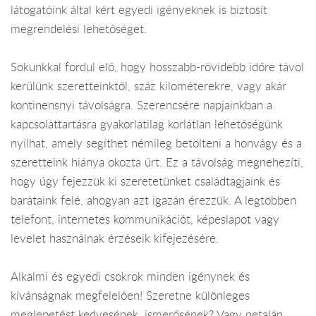
látogatóink által kért egyedi igényeknek is biztosít
megrendelési lehetőséget.
Sokunkkal fordul elő, hogy hosszabb-rövidebb időre távol
kerülünk szeretteinktől, száz kilométerekre, vagy akár
kontinensnyi távolságra. Szerencsére napjainkban a
kapcsolattartásra gyakorlatilag korlátlan lehetőségünk
nyílhat, amely segíthet némileg betölteni a honvágy és a
szeretteink hiánya okozta űrt. Ez a távolság megnehezíti,
hogy úgy fejezzük ki szeretetünket családtagjaink és
barátaink felé, ahogyan azt igazán érezzük. A legtöbben
telefont, internetes kommunikációt, képeslapot vagy
levelet használnak érzéseik kifejezésére.
Alkalmi és egyedi csokrok minden igénynek és
kívánságnak megfelelően! Szeretne különleges
meglepetést kedvesének, ismerősének? Vagy netalán