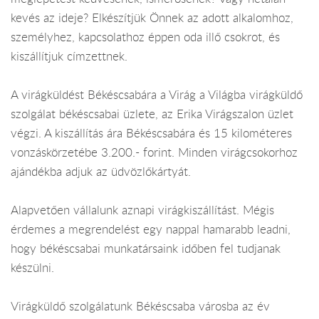
kevés az ideje? Elkészítjük Önnek az adott alkalomhoz,
személyhez, kapcsolathoz éppen oda illő csokrot, és
kiszállítjuk címzettnek.
A virágküldést Békéscsabára a Virág a Világba virágküldő
szolgálat békéscsabai üzlete, az Erika Virágszalon üzlet
végzi. A kiszállítás ára Békéscsabára és 15 kilométeres
vonzáskörzetébe 3.200.- forint. Minden virágcsokorhoz
ajándékba adjuk az üdvözlőkártyát.
Alapvetően vállalunk aznapi virágkiszállítást. Mégis
érdemes a megrendelést egy nappal hamarabb leadni,
hogy békéscsabai munkatársaink időben fel tudjanak
készülni.
Virágküldő szolgálatunk Békéscsaba városba az év