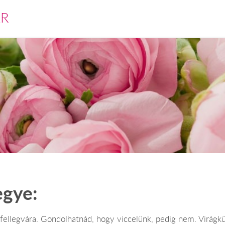
ÁR
egye:
ellegvára. Gondolhatnád, hogy viccelünk, pedig nem. Virágküld