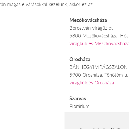
án magas elvárásokkal kezelünk, akkor ez az.
Mezőkovácsháza
Borostyán virágüzlet
5800 Mezőkovácsháza, Hősö
virágküldés Mezőkovácsház
Orosháza
BÁNHEGYI VIRÁGSZALON
5900 Orosháza, Töhötöm u.
virágküldés Orosháza
Szarvas
Florárium
5540 Szarvas, Lehel u. 3-5.
virágküldés Szarvas