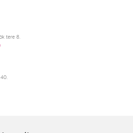
k tere 8.
a
 40.