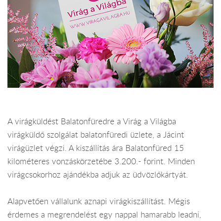
A virágküldést Balatonfüredre a Virág a Világba
virágküldő szolgálat balatonfüredi üzlete, a Jácint
virágüzlet végzi. A kiszállítás ára Balatonfüred 15
kilométeres vonzáskörzetébe 3.200.- forint. Minden
virágcsokorhoz ajándékba adjuk az üdvözlőkártyát.
Alapvetően vállalunk aznapi virágkiszállítást. Mégis
érdemes a megrendelést egy nappal hamarabb leadni,