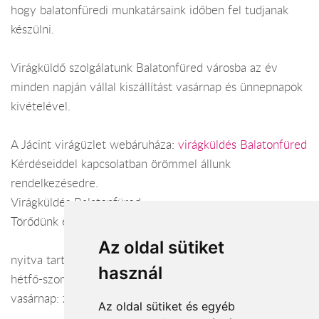
hogy balatonfüredi munkatársaink időben fel tudjanak
készülni.
Virágküldő szolgálatunk Balatonfüred városba az év
minden napján vállal kiszállítást vasárnap és ünnepnapok
kivételével.
A Jácint virágüzlet webáruháza:
virágküldés Balatonfüred
Kérdéseiddel kapcsolatban örömmel állunk
rendelkezésedre.
Virágküldés Balatonfüred
Törődünk egymással
Az oldal sütiket
nyitva tartás:
használ
hétfő-szombat: 07:00-18:00
vasárnap: zárva
Az oldal sütiket és egyéb