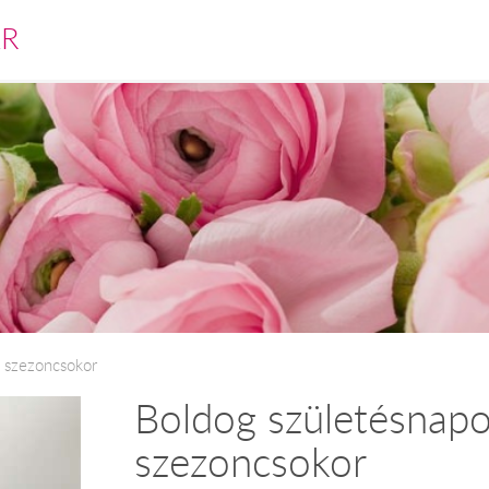
ÁR
s szezoncsokor
Boldog születésnapo
szezoncsokor