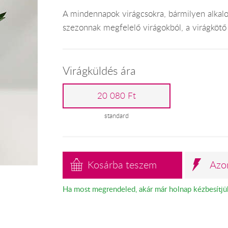
A mindennapok virágcsokra, bármilyen alkalo
szezonnak megfelelő virágokból, a virágkötő 
Virágküldés ára
20 080 Ft
standard
Kosárba teszem
Azo
Ha most megrendeled, akár már holnap kézbesítjü