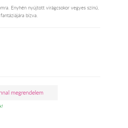
mra. Enyhén nyújtott virágcsokor vegyes színű,
fantáziájára bízva.
nnal megrendelem
k!