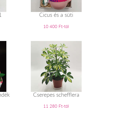
1
Cicus és a süti
10 400 Ft-tól
ndék
Cserepes schefflera
11 280 Ft-tól