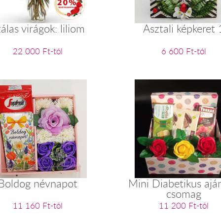
álas virágok: liliom
Asztali képkeret 
22 000 Ft-tól
6 600 Ft-tól
Boldog névnapot
Mini Diabetikus ajá
csomag
11 160 Ft-tól
11 200 Ft-tól