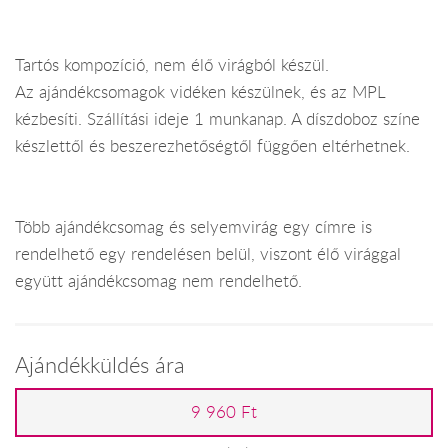
Tartós kompozíció, nem élő virágból készül.
Az ajándékcsomagok vidéken készülnek, és az MPL
kézbesíti. Szállítási ideje 1 munkanap. A díszdoboz színe
készlettől és beszerezhetőségtől függően eltérhetnek.
Több ajándékcsomag és selyemvirág egy címre is
rendelhető egy rendelésen belül, viszont élő virággal
együtt ajándékcsomag nem rendelhető.
Ajándékküldés ára
9 960 Ft