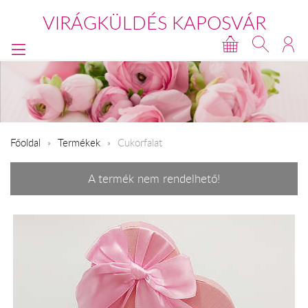
VIRÁGKÜLDÉS KAPOSVÁR
Főoldal
Termékek
Cukorfalat
A termék nem rendelhető!