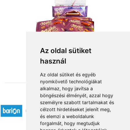
Milka hegy
Az oldal sütiket
használ
14 000 Ft-tól
Az oldal sütiket és egyéb
nyomkövető technológiákat
alkalmaz, hogy javítsa a
böngészési élményét, azzal hogy
Elfogadott fizetési módok
személyre szabott tartalmakat és
célzott hirdetéseket jelenít meg,
és elemzi a weboldalunk
forgalmát, hogy megtudjuk