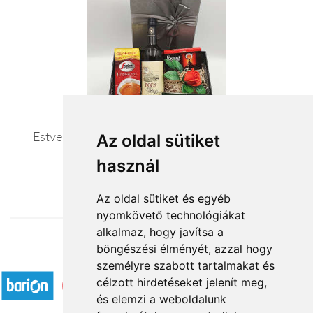
Estve-reggel – bor kávé és tea ajándékcsomag
Az oldal sütiket
használ
21 100 Ft-tól
Az oldal sütiket és egyéb
nyomkövető technológiákat
alkalmaz, hogy javítsa a
böngészési élményét, azzal hogy
Elfogadott fizetési módok
személyre szabott tartalmakat és
célzott hirdetéseket jelenít meg,
és elemzi a weboldalunk