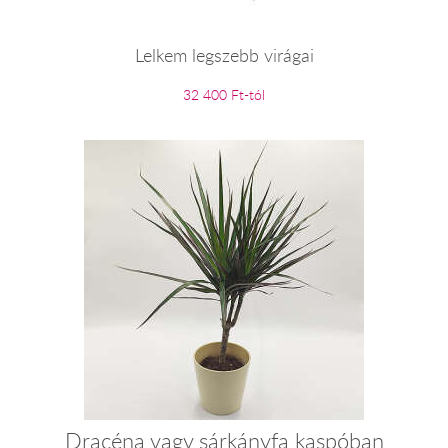
Lelkem legszebb virágai
32 400 Ft-tól
Dracéna vagy sárkányfa kaspóban