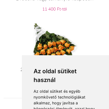
11 400 Ft-tól
20 szál narancssárga rózsa kötegben
Az oldal sütiket
használ
44 000 Ft-tól
Az oldal sütiket és egyéb
nyomkövető technológiákat
alkalmaz, hogy javítsa a
böngészési élményét, azzal hogy