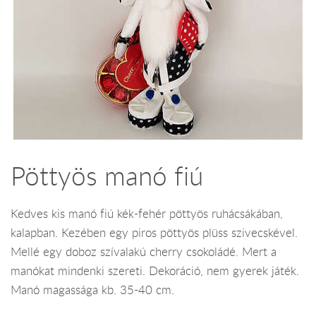
Pöttyös manó fiú
Kedves kis manó fiú kék-fehér pöttyös ruhácsákában,
kalapban. Kezében egy piros pöttyös plüss szivecskével.
Mellé egy doboz szívalakú cherry csokoládé. Mert a
manókat mindenki szereti. Dekoráció, nem gyerek játék.
Manó magassága kb. 35-40 cm.