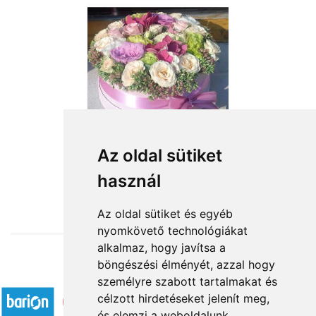
Érj hozzám!
Az oldal sütiket
használ
29 200 Ft-tól
Az oldal sütiket és egyéb
nyomkövető technológiákat
alkalmaz, hogy javítsa a
böngészési élményét, azzal hogy
Elfogadott fizetési módok
személyre szabott tartalmakat és
célzott hirdetéseket jelenít meg,
és elemzi a weboldalunk