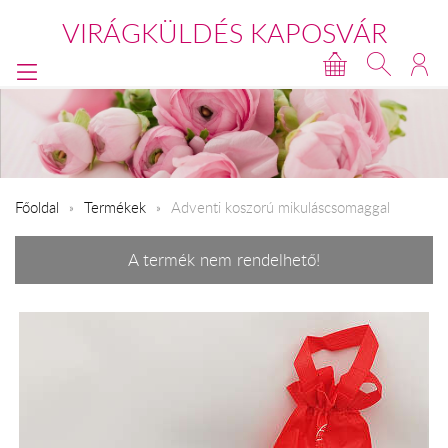
VIRÁGKÜLDÉS KAPOSVÁR
Főoldal
Termékek
Adventi koszorú mikuláscsomaggal
A termék nem rendelhető!