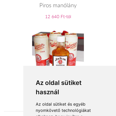
Piros manólány
12 640 Ft-tól
Puszi Apa – férfi ajándékcsomag
Az oldal sütiket
használ
14 400 Ft-tól
Az oldal sütiket és egyéb
nyomkövető technológiákat