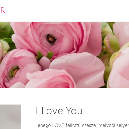
ÁR
I Love You
Lebegő LOVE feliratú csésze, melyből selyem 