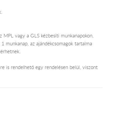
k.
az MPL vagy a GLS kézbesíti munkanapokon,
je 1 munkanap, az ajándékcsomagok tartalma
térhetnek.
e is rendelhető egy rendelésen belül, viszont