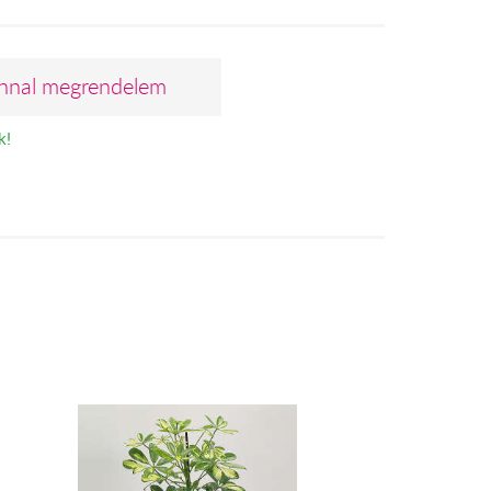
nnal megrendelem
k!