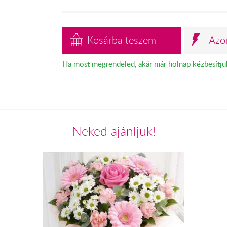
Kosárba teszem
Azo
Ha most megrendeled, akár már holnap kézbesítjü
Neked ajánljuk!