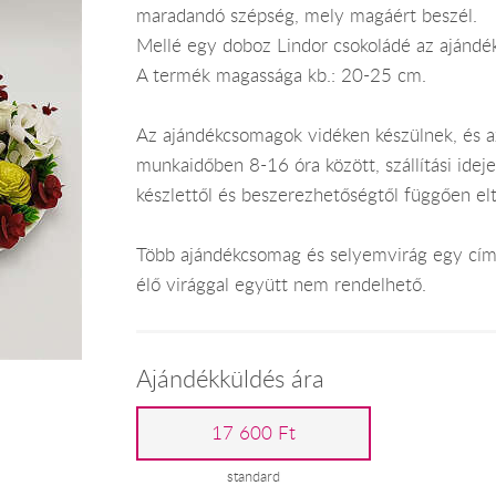
maradandó szépség, mely magáért beszél.
Mellé egy doboz Lindor csokoládé az ajándé
A termék magassága kb.: 20-25 cm.
Az ajándékcsomagok vidéken készülnek, és 
munkaidőben 8-16 óra között, szállítási ide
készlettől és beszerezhetőségtől függően el
Több ajándékcsomag és selyemvirág egy címr
élő virággal együtt nem rendelhető.
Ajándékküldés ára
17 600 Ft
standard