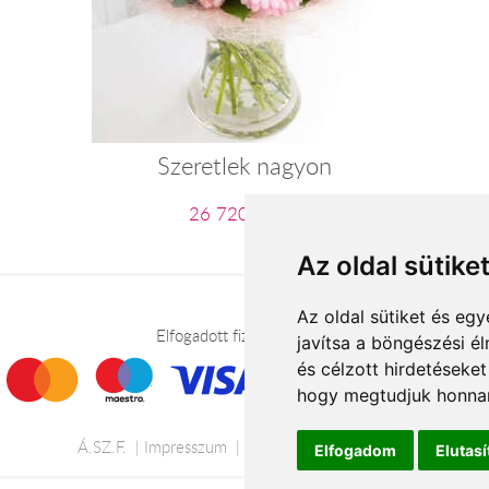
Szeretlek nagyon
26 720 Ft-tól
Az oldal sütike
Az oldal sütiket és e
Elfogadott fizetési módok
javítsa a böngészési é
és célzott hirdetéseket
hogy megtudjuk honnan
Á.SZ.F.
Impresszum
Adatkezelési tájékoztató
Elfogadom
Elutas