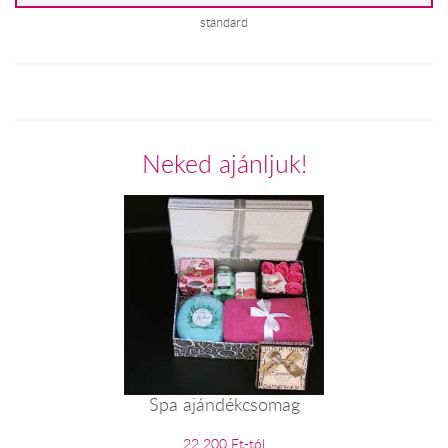
standard
Neked ajánljuk!
Spa ajándékcsomag
22 200 Ft-tól