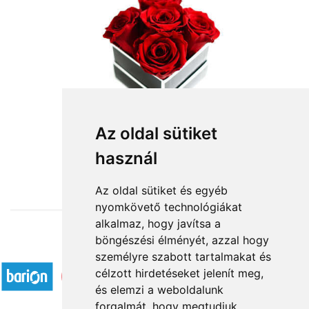
Könnyedén!
Az oldal sütiket
használ
19 600 Ft-tól
Az oldal sütiket és egyéb
nyomkövető technológiákat
alkalmaz, hogy javítsa a
böngészési élményét, azzal hogy
Elfogadott fizetési módok
személyre szabott tartalmakat és
célzott hirdetéseket jelenít meg,
és elemzi a weboldalunk
forgalmát, hogy megtudjuk