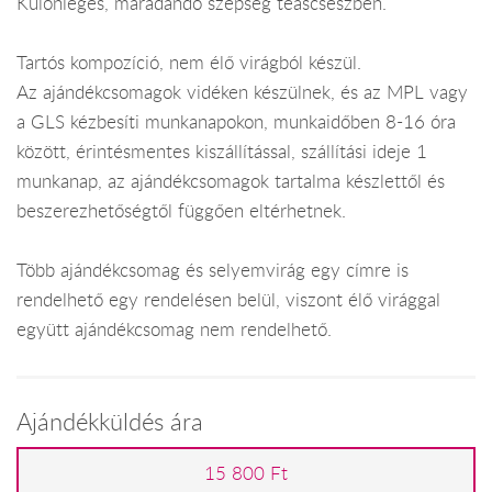
Különleges, maradandó szépség teáscsészben.
Tartós kompozíció, nem élő virágból készül.
Az ajándékcsomagok vidéken készülnek, és az MPL vagy
a GLS kézbesíti munkanapokon, munkaidőben 8-16 óra
között, érintésmentes kiszállítással, szállítási ideje 1
munkanap, az ajándékcsomagok tartalma készlettől és
beszerezhetőségtől függően eltérhetnek.
Több ajándékcsomag és selyemvirág egy címre is
rendelhető egy rendelésen belül, viszont élő virággal
együtt ajándékcsomag nem rendelhető.
Ajándékküldés ára
15 800 Ft