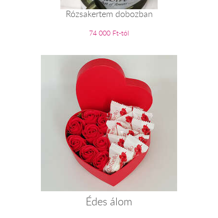
Rózsakertem dobozban
74 000 Ft-tól
Édes álom