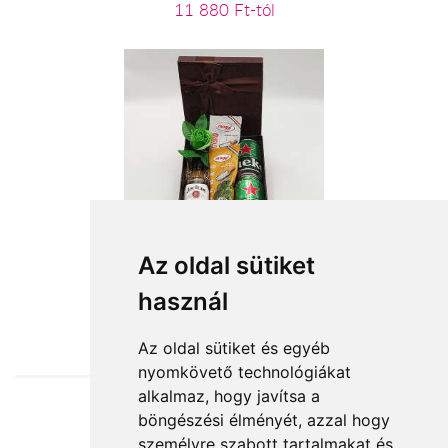
11 880 Ft-tól
Énidő
Az oldal sütiket
használ
18 800 Ft-tól
Az oldal sütiket és egyéb
nyomkövető technológiákat
alkalmaz, hogy javítsa a
böngészési élményét, azzal hogy
Elfogadott fizetési módok
személyre szabott tartalmakat és