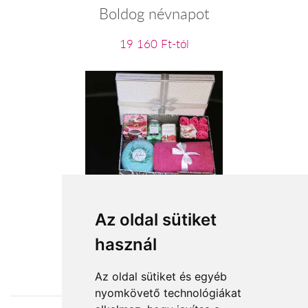
Boldog névnapot
19 160 Ft-tól
Spa ajándékcsomag
Az oldal sütiket
használ
22 200 Ft-tól
Az oldal sütiket és egyéb
nyomkövető technológiákat