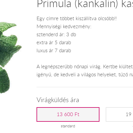
Primula (kankalin) k
Egy címre többet kiszállítva olcsóbb!!
Mennyiségi kedvezmény:
sztenderd ár: 3 db
extra ár 5 darab
luxus ár 7 darab
A legnépszerűbb nőnapi virág. Kertbe kiültet
igényű, de kedveli a világos helyeket, tűző 
Virágküldés ára
13 600 Ft
19
standard