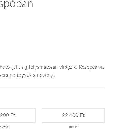
aspóban
hető, júliusig folyamatosan virágzik. Közepes víz
napra ne tegyük a növényt.
 200 Ft
22 400 Ft
extra
luxus