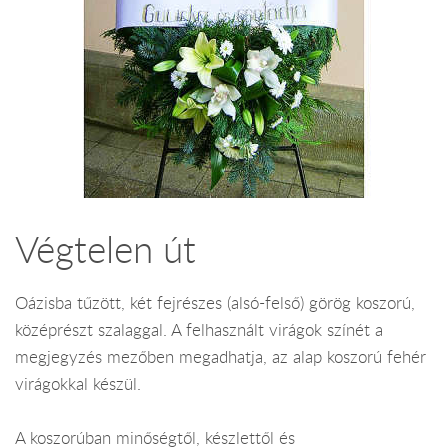
Végtelen út
Oázisba tűzött, két fejrészes (alsó-felső) görög koszorú,
középrészt szalaggal. A felhasznált virágok színét a
megjegyzés mezőben megadhatja, az alap koszorú fehér
virágokkal készül.
A koszorúban minőségtől, készlettől és