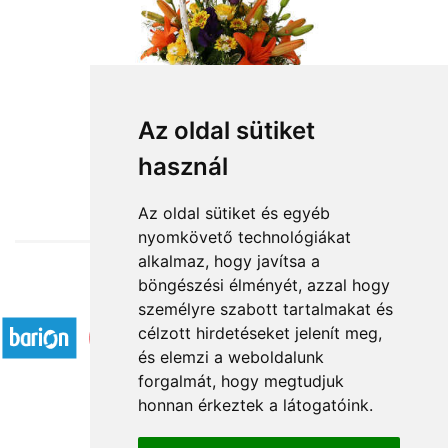
Virágvarázs virágkosár
Az oldal sütiket
használ
27 160 Ft-tól
Az oldal sütiket és egyéb
nyomkövető technológiákat
alkalmaz, hogy javítsa a
böngészési élményét, azzal hogy
Elfogadott fizetési módok
személyre szabott tartalmakat és
célzott hirdetéseket jelenít meg,
és elemzi a weboldalunk
forgalmát, hogy megtudjuk
honnan érkeztek a látogatóink.
Á.SZ.F.