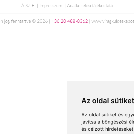
Á.SZ.F.
Impresszum
Adatkezelési tájékoztató
n jog fenntartva © 2026 |
+36 20 488-8362
| www.viragkuldeskapos
Az oldal sütike
Az oldal sütiket és e
javítsa a böngészési é
és célzott hirdetéseket