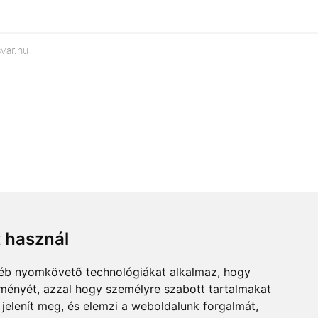
var.hu
t használ
gyéb nyomkövető technológiákat alkalmaz, hogy
lményét, azzal hogy személyre szabott tartalmakat
 jelenít meg, és elemzi a weboldalunk forgalmát,