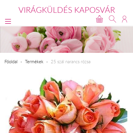
VIRÁGKÜLDÉS KAPOSVÁR
Főoldal
Termékek
25 szál narancs rózsa