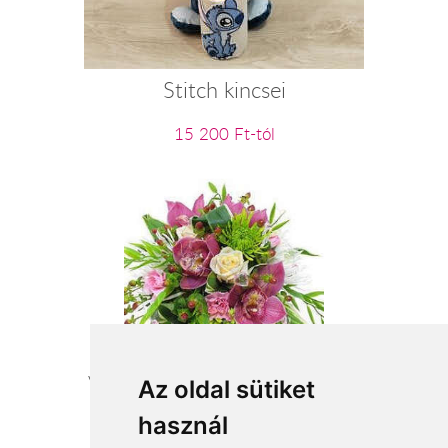
Stitch kincsei
15 200 Ft-tól
Varázslatos virágcsokor virágküldés
Az oldal sütiket
használ
29 200 Ft-tól