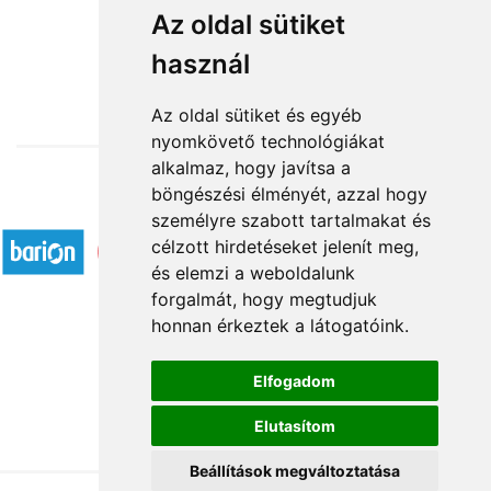
25-30-35 szál vörös rózsa
Az oldal sütiket
használ
74 400 Ft-tól
Az oldal sütiket és egyéb
nyomkövető technológiákat
alkalmaz, hogy javítsa a
böngészési élményét, azzal hogy
Elfogadott fizetési módok
személyre szabott tartalmakat és
célzott hirdetéseket jelenít meg,
és elemzi a weboldalunk
forgalmát, hogy megtudjuk
honnan érkeztek a látogatóink.
Á.SZ.F.
Elfogadom
Impresszum
Elutasítom
Adatkezelési tájékoztató
Beállítások megváltoztatása