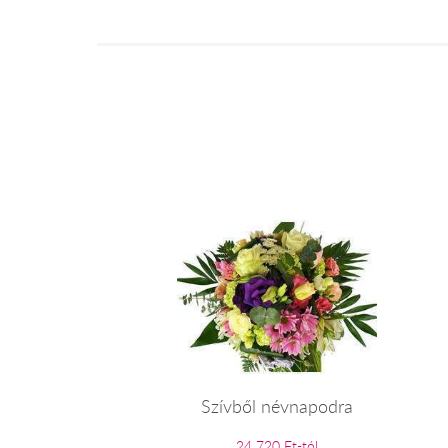
Szívből névnapodra
24 720 Ft-tól