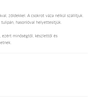
val, zöldekkel. A csokrot váza nélkül szállítjuk.
lipán, hasonlóval helyettesítjük.
 ezért minőségtől, készlettől és
hetnek.