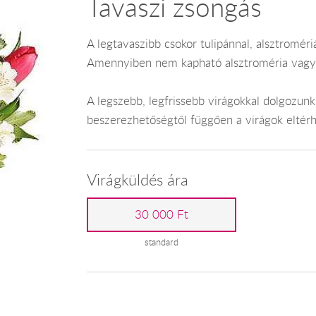
Tavaszi zsongás
A legtavaszibb csokor tulipánnal, alsztromériá
Amennyiben nem kapható alsztroméria vagy tu
A legszebb, legfrissebb virágokkal dolgozunk,
beszerezhetőségtől függően a virágok eltér
Virágküldés ára
30 000 Ft
standard