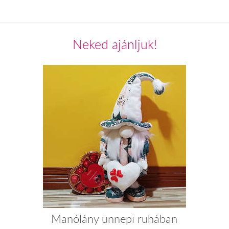
Neked ajánljuk!
Manólány ünnepi ruhában