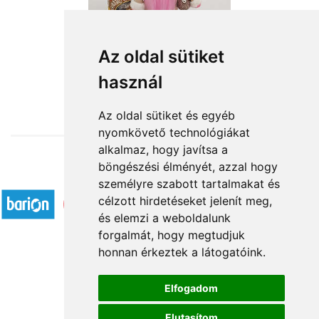
Karácsonyi manócska
Az oldal sütiket
használ
15 040 Ft-tól
Az oldal sütiket és egyéb
nyomkövető technológiákat
alkalmaz, hogy javítsa a
böngészési élményét, azzal hogy
Elfogadott fizetési módok
személyre szabott tartalmakat és
célzott hirdetéseket jelenít meg,
és elemzi a weboldalunk
forgalmát, hogy megtudjuk
honnan érkeztek a látogatóink.
Á.SZ.F.
Elfogadom
Impresszum
Elutasítom