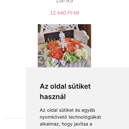
12 640 Ft-tól
Narancsliget
Az oldal sütiket
használ
27 400 Ft-tól
Az oldal sütiket és egyéb
nyomkövető technológiákat
alkalmaz, hogy javítsa a