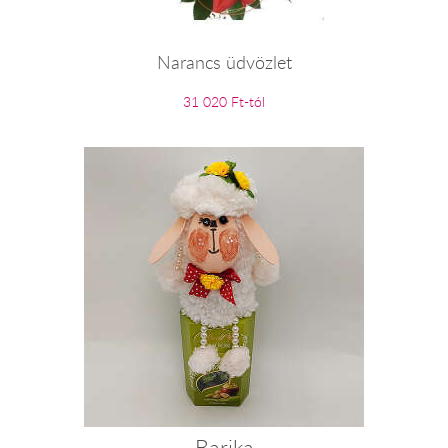
Narancs üdvözlet
31 020 Ft-tól
Barika