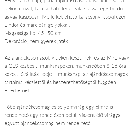
Fenyőfa formájú, puha tapintású asztaldísz, karácsonyi
dekorációval, kapcsolható ledes világítással egy bordó
agyag kaspóban. Mellé két ehető karácsonyi csokifűzér,
Lindor és marcipán golyókkal.
Magassága kb: 45 -50 cm.
Dekoráció, nem gyerek játék.
Az ajándékcsomagok vidéken készülnek, és az MPL vagy
a GLS kézbesíti munkanapokon, munkaidőben 8-16 óra
között. Szállítási ideje 1 munkanap, az ajándékcsomagok
tartalma készlettől és beszerezhetőségtől függően
eltérhetnek.
Több ajándékcsomag és selyemvirág egy címre is
rendelhető egy rendelésen belül, viszont élő virággal
együtt ajándékcsomag nem rendelhető.