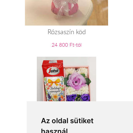
Rózsaszín köd
24 800 Ft-tól
Boldog névnapot
Az oldal sütiket
használ
11 160 Ft-tól