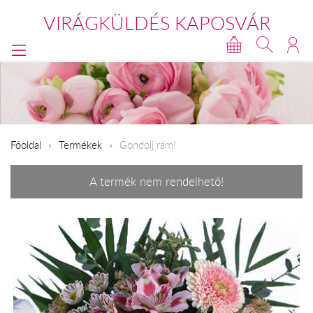
VIRÁGKÜLDÉS KAPOSVÁR
Főoldal
Termékek
Gondolj rám!
A termék nem rendelhető!