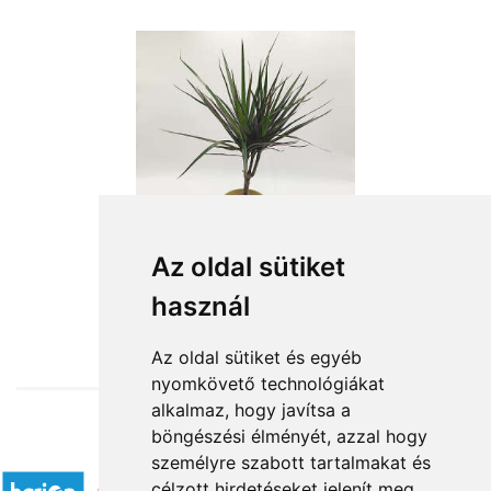
Az oldal sütiket
használ
from HUF11,400
Az oldal sütiket és egyéb
nyomkövető technológiákat
alkalmaz, hogy javítsa a
böngészési élményét, azzal hogy
Accepted payment methods
személyre szabott tartalmakat és
célzott hirdetéseket jelenít meg,