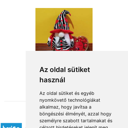
Az oldal sütiket
használ
from HUF16,360
Az oldal sütiket és egyéb
nyomkövető technológiákat
alkalmaz, hogy javítsa a
böngészési élményét, azzal hogy
Accepted payment methods
személyre szabott tartalmakat és
célzott hirdetéseket jelenít meg,