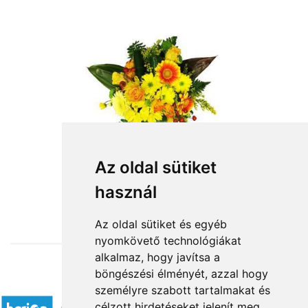
Az oldal sütiket
használ
from HUF23,200
Az oldal sütiket és egyéb
nyomkövető technológiákat
alkalmaz, hogy javítsa a
böngészési élményét, azzal hogy
Accepted payment methods
személyre szabott tartalmakat és
célzott hirdetéseket jelenít meg,