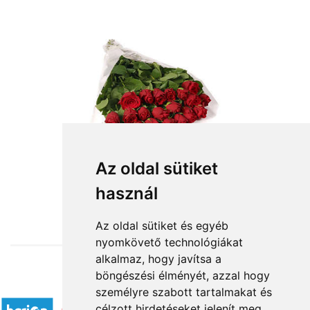
Az oldal sütiket
használ
from HUF55,200
Az oldal sütiket és egyéb
nyomkövető technológiákat
alkalmaz, hogy javítsa a
böngészési élményét, azzal hogy
Accepted payment methods
személyre szabott tartalmakat és
célzott hirdetéseket jelenít meg,