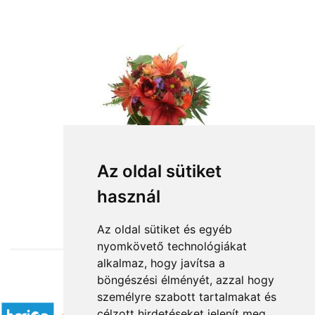
Az oldal sütiket
használ
from HUF31,020
Az oldal sütiket és egyéb
nyomkövető technológiákat
alkalmaz, hogy javítsa a
böngészési élményét, azzal hogy
Accepted payment methods
személyre szabott tartalmakat és
célzott hirdetéseket jelenít meg,