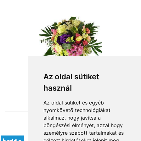
Az oldal sütiket
használ
from HUF24,720
Az oldal sütiket és egyéb
nyomkövető technológiákat
alkalmaz, hogy javítsa a
böngészési élményét, azzal hogy
Accepted payment methods
személyre szabott tartalmakat és
célzott hirdetéseket jelenít meg,