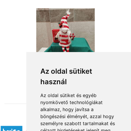
Az oldal sütiket
használ
from HUF16,164
Az oldal sütiket és egyéb
nyomkövető technológiákat
alkalmaz, hogy javítsa a
böngészési élményét, azzal hogy
Accepted payment methods
személyre szabott tartalmakat és
célzott hirdetéseket jelenít meg,